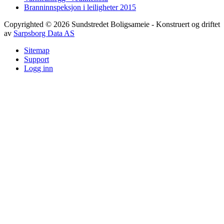
Branninnspeksjon i leiligheter 2015
Copyrighted
©
2026
Sundstredet Boligsameie
- Konstruert og driftet
av
Sarpsborg Data AS
Sitemap
Support
Logg inn