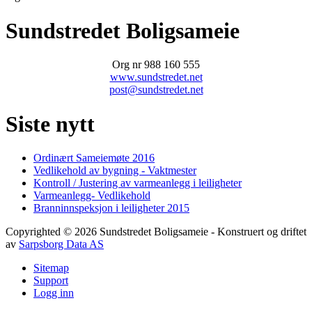
Sundstredet Boligsameie
Org nr 988 160 555
www.sundstredet.net
post@sundstredet.net
Siste nytt
Ordinært Sameiemøte 2016
Vedlikehold av bygning - Vaktmester
Kontroll / Justering av varmeanlegg i leiligheter
Varmeanlegg- Vedlikehold
Branninnspeksjon i leiligheter 2015
Copyrighted
©
2026
Sundstredet Boligsameie
- Konstruert og driftet
av
Sarpsborg Data AS
Sitemap
Support
Logg inn