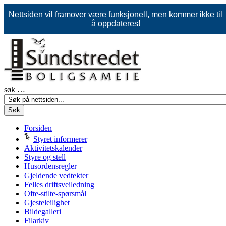
Nettsiden vil framover være funksjonell, men kommer ikke til
å oppdateres!
søk …
Søk
Forsiden
Styret informerer
Aktivitetskalender
Styre og stell
Husordensregler
Gjeldende vedtekter
Felles driftsveiledning
Ofte-stilte-spørsmål
Gjesteleilighet
Bildegalleri
Filarkiv