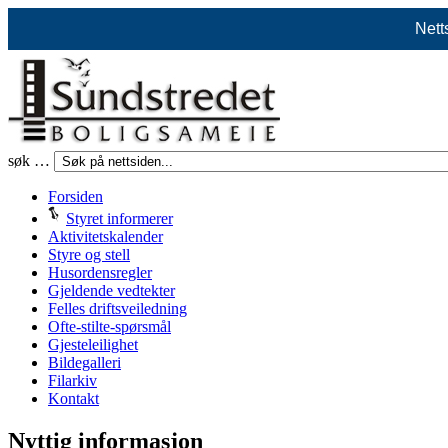
Nett
søk …
Forsiden
Styret informerer
Aktivitetskalender
Styre og stell
Husordensregler
Gjeldende vedtekter
Felles driftsveiledning
Ofte-stilte-spørsmål
Gjesteleilighet
Bildegalleri
Filarkiv
Kontakt
Nyttig informasjon