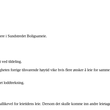
agere i Sundstredet Boligsameie.
t ved tildeling.
gheten forrige tilsvarende høytid vike hvis flere ønsker å leie for samme
et loddtrekning.
 allikevel for leietidens leie. Dersom det skulle komme inn andre leietage