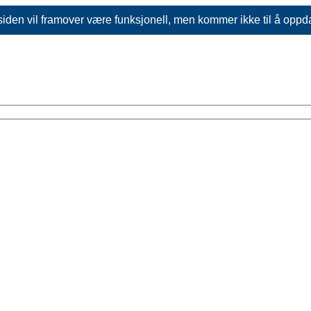
siden vil framover være funksjonell, men kommer ikke til å oppd