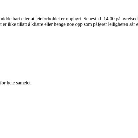
umiddelbart etter at leieforholdet er opphørt. Senest kl. 14.00 på avreise
r ikke tillatt å klistre eller henge noe opp som påfører leiligheten sår e
for hele sameiet.