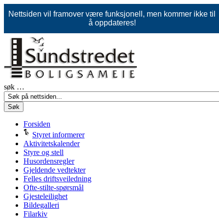
Nettsiden vil framover være funksjonell, men kommer ikke til
å oppdateres!
søk …
Søk
Forsiden
Styret informerer
Aktivitetskalender
Styre og stell
Husordensregler
Gjeldende vedtekter
Felles driftsveiledning
Ofte-stilte-spørsmål
Gjesteleilighet
Bildegalleri
Filarkiv