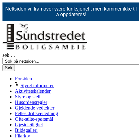
Nettsiden vil framover være funksjonell, men kommer ikke til
å oppdateres!
søk …
Søk
Forsiden
Styret informerer
Aktivitetskalender
Styre og stell
Husordensregler
Gjeldende vedtekter
Felles driftsveiledning
Ofte-stilte-spørsmål
Gjesteleilighet
Bildegalleri
Filarkiv