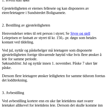
1. Hvem kan søke
Gjesteleiligheten er eiernes felleseie og kan disponeres av
eiere/leietagere i Sundstredet Boligsameie.
2. Bestilling av gjesteleiligheten
Henvendelser rettes til rett person i styret; Se
Styre og stell
Leieprisen er fastsatt av styret til kr. 150,- pr. døgn som betales
kontant ved tildeling.
Ved jul, nyttår og påskehelger må leietagere som disponerte
gjesteleiligheten forrige tilsvarende høytid vike hvis flere ønsker å
leie for samme periode.
Søknadsfrist: Jul og nyttår innen 1. november. Påske 7 uker før
påske.
Dersom flere leietagere ønsker leiligheten for samme tidsrom foretas
det loddtrekning.
3. Avbestilling
Ved avbestilling kortere enn en uke før leietidens start svarer
leietaker allikevel for leietidens leie. Dersom det skulle komme inn