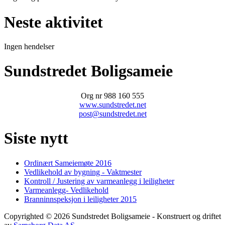
Neste aktivitet
Ingen hendelser
Sundstredet Boligsameie
Org nr 988 160 555
www.sundstredet.net
post@sundstredet.net
Siste nytt
Ordinært Sameiemøte 2016
Vedlikehold av bygning - Vaktmester
Kontroll / Justering av varmeanlegg i leiligheter
Varmeanlegg- Vedlikehold
Branninnspeksjon i leiligheter 2015
Copyrighted
©
2026
Sundstredet Boligsameie
- Konstruert og driftet