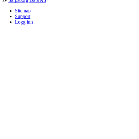
av
Sarpsborg Data AS
Sitemap
Support
Logg inn