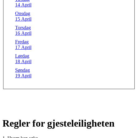
14 April
Onsdag
15 April
Torsdag
16 April
Fredag
17 April
Lørdag
18 April
Søndag
19 April
Regler for gjesteleiligheten