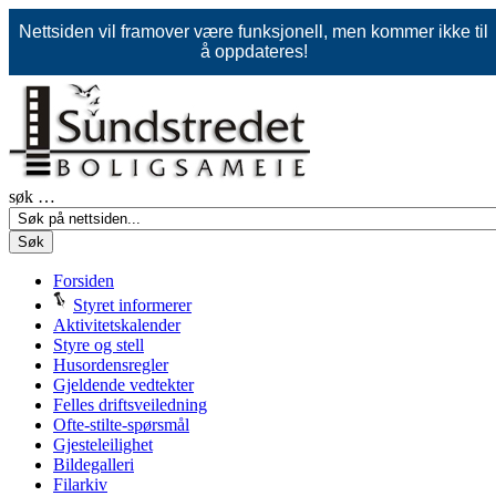
Nettsiden vil framover være funksjonell, men kommer ikke til
å oppdateres!
søk …
Søk
Forsiden
Styret informerer
Aktivitetskalender
Styre og stell
Husordensregler
Gjeldende vedtekter
Felles driftsveiledning
Ofte-stilte-spørsmål
Gjesteleilighet
Bildegalleri
Filarkiv