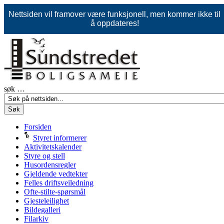
Nettsiden vil framover være funksjonell, men kommer ikke til
å oppdateres!
søk …
Søk
Forsiden
Styret informerer
Aktivitetskalender
Styre og stell
Husordensregler
Gjeldende vedtekter
Felles driftsveiledning
Ofte-stilte-spørsmål
Gjesteleilighet
Bildegalleri
Filarkiv