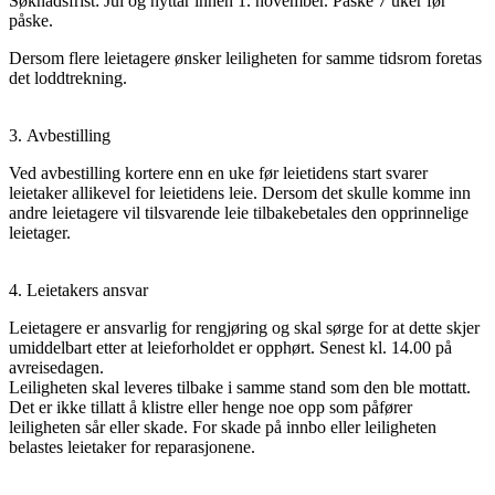
Søknadsfrist: Jul og nyttår innen 1. november. Påske 7 uker før
påske.
Dersom flere leietagere ønsker leiligheten for samme tidsrom foretas
det loddtrekning.
3. Avbestilling
Ved avbestilling kortere enn en uke før leietidens start svarer
leietaker allikevel for leietidens leie. Dersom det skulle komme inn
andre leietagere vil tilsvarende leie tilbakebetales den opprinnelige
leietager.
4. Leietakers ansvar
Leietagere er ansvarlig for rengjøring og skal sørge for at dette skjer
umiddelbart etter at leieforholdet er opphørt. Senest kl. 14.00 på
avreisedagen.
Leiligheten skal leveres tilbake i samme stand som den ble mottatt.
Det er ikke tillatt å klistre eller henge noe opp som påfører
leiligheten sår eller skade. For skade på innbo eller leiligheten
belastes leietaker for reparasjonene.