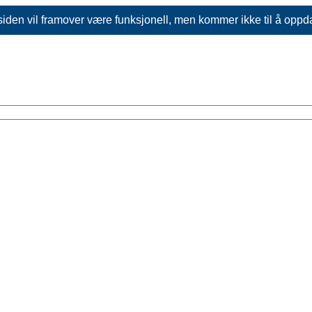
siden vil framover være funksjonell, men kommer ikke til å oppd