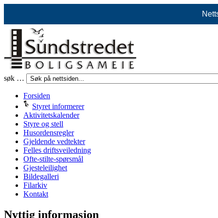
Nett
søk …
Forsiden
Styret informerer
Aktivitetskalender
Styre og stell
Husordensregler
Gjeldende vedtekter
Felles driftsveiledning
Ofte-stilte-spørsmål
Gjesteleilighet
Bildegalleri
Filarkiv
Kontakt
Nyttig informasjon