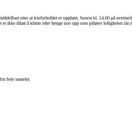
umiddelbart etter at leieforholdet er opphørt. Senest kl. 14.00 på avreise
r ikke tillatt å klistre eller henge noe opp som påfører leiligheten sår e
for hele sameiet.