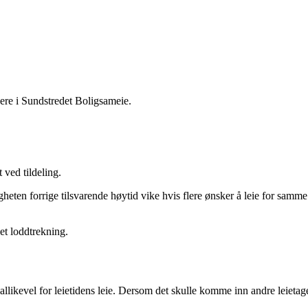
agere i Sundstredet Boligsameie.
t ved tildeling.
gheten forrige tilsvarende høytid vike hvis flere ønsker å leie for samme
et loddtrekning.
 allikevel for leietidens leie. Dersom det skulle komme inn andre leietage